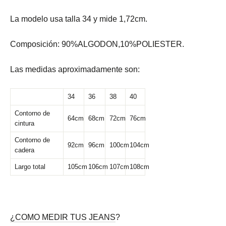
La modelo usa talla 34 y mide 1,72cm.
Composición:
90%ALGODON,10%POLIESTER.
Las medidas aproximadamente son:
34
36
38
40
Contorno de
64cm
68cm
72cm
76cm
cintura
Contorno de
92cm
96cm
100cm
104cm
cadera
Largo total
105cm
106cm
107cm
108cm
¿COMO MEDIR TUS JEANS
?