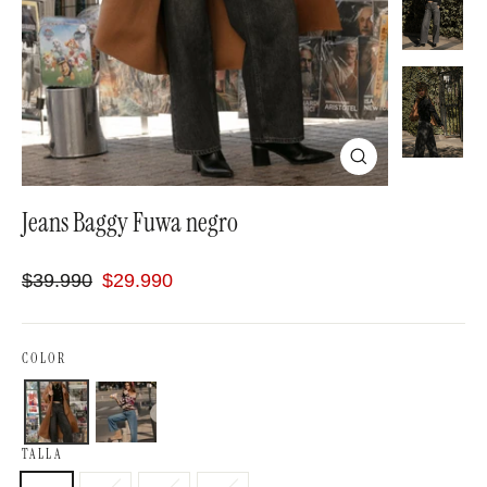
Cerrar
(esc)
Jeans Baggy Fuwa negro
Precio
$39.990
Precio
$29.990
habitual
oferta
COLOR
TALLA